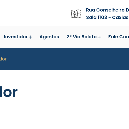
Rua Conselheiro D
Sala 1103 - Caxias
Investidor
Agentes
2ª Via Boleto
Fale Co
dor
dor